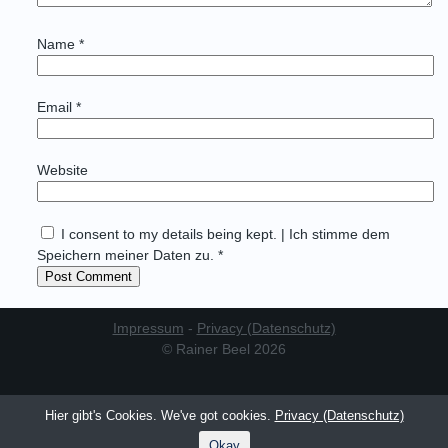
Name
*
Email
*
Website
I consent to my details being kept. | Ich stimme dem
Speichern meiner Daten zu. *
Impressum
-
Privacy (Datenschutz)
© Rainer Beel 2026
Hier gibt's Cookies. We've got cookies.
Privacy (Datenschutz)
Okay