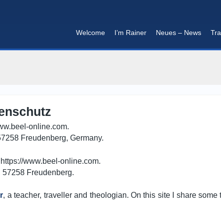
Welcome
I’m Rainer
Neues – News
Tra
I'm in that mood :)
tenschutz
www.beel-online.com.
, 57258 Freudenberg, Germany.
 https://www.beel-online.com.
6, 57258 Freudenberg.
r
, a teacher, traveller and theologian. On this site I share so