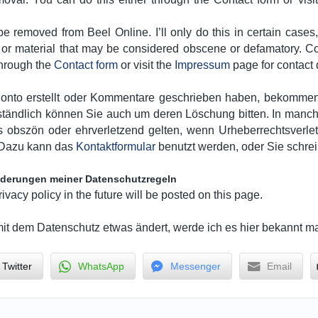
e removed from Beel Online. I’ll only do this in certain cases,
 or material that may be considered obscene or defamatory. Co
through the
Contact form
or visit the
Impressum
page for contact d
Konto erstellt oder Kommentare geschrieben haben, bekommen S
tändlich können Sie auch um deren Löschung bitten. In manchen
ls obszön oder ehrverletzend gelten, wenn Urheberrechtsverle
. Dazu kann das
Kontaktformular
benutzt werden, oder Sie schre
nderungen meiner Datenschutzregeln
acy policy in the future will be posted on this page.
 dem Datenschutz etwas ändert, werde ich es hier bekannt m
Twitter
WhatsApp
Messenger
Email