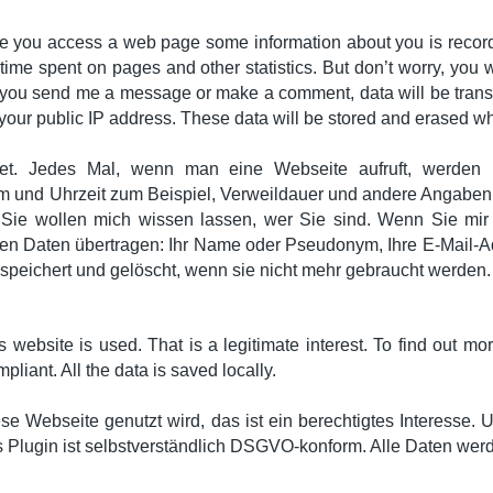
e you access a web page some information about you is recorde
e time spent on pages and other statistics. But don’t worry, yo
 you send me a message or make a comment, data will be tran
your public IP address. These data will be stored and erased 
stet. Jedes Mal, wenn man eine Webseite aufruft, werden 
um und Uhrzeit zum Beispiel, Verweildauer und andere Angaben.
Sie wollen mich wissen lassen, wer Sie sind. Wenn Sie mir
n Daten übertragen: Ihr Name oder Pseudonym, Ihre E-Mail-Adre
peichert und gelöscht, wenn sie nicht mehr gebraucht werden.
s website is used. That is a legitimate interest. To find out m
pliant. All the data is saved locally.
iese Webseite genutzt wird, das ist ein berechtigtes Interesse
s Plugin ist selbstverständlich DSGVO-konform. Alle Daten werd