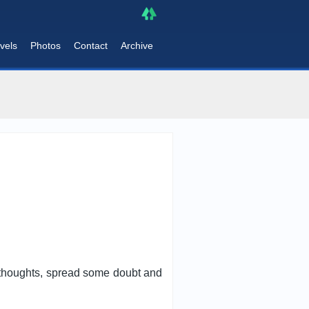
vels
Photos
Contact
Archive
me thoughts, spread some doubt and