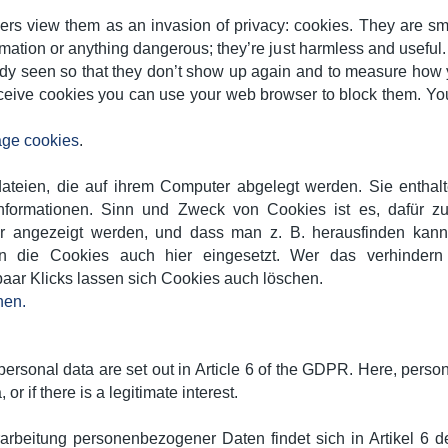
rs view them as an invasion of privacy: cookies. They are sma
rmation or anything dangerous; they’re just harmless and useful
eady seen so that they don’t show up again and to measure how 
 receive cookies you can use your web browser to block them. Yo
ge cookies
.
ateien, die auf ihrem Computer abgelegt werden. Sie enthalt
 Informationen. Sinn und Zweck von Cookies ist es, dafür z
er angezeigt werden, und dass man z. B. herausfinden kann,
en die Cookies auch hier eingesetzt. Wer das verhinder
 paar Klicks lassen sich Cookies auch löschen.
hen.
personal data are set out in Article 6 of the GDPR. Here, pers
or if there is a legitimate interest.
rarbeitung personenbezogener Daten findet sich in Artikel 6 