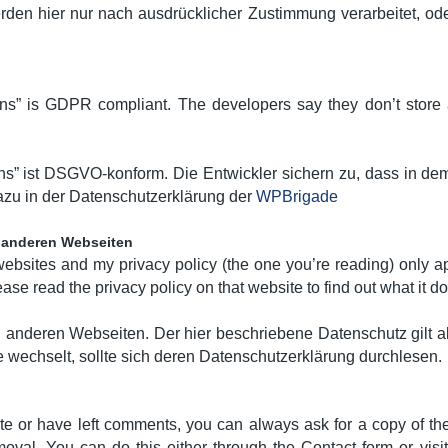
en hier nur nach ausdrücklicher Zustimmung verarbeitet, ode
ns” is GDPR compliant. The developers say they don’t store a
ns” ist DSGVO-konform. Die Entwickler sichern zu, dass in de
azu in der Datenschutzerklärung der
WPBrigade
u anderen Webseiten
 websites and my privacy policy (the one you’re reading) only ap
ase read the privacy policy on that website to find out what it d
u anderen Webseiten. Der hier beschriebene Datenschutz gilt a
e wechselt, sollte sich deren Datenschutzerklärung durchlesen.
ite or have left comments, you can always ask for a copy of the
moval. You can do this either through the Contact form or visi